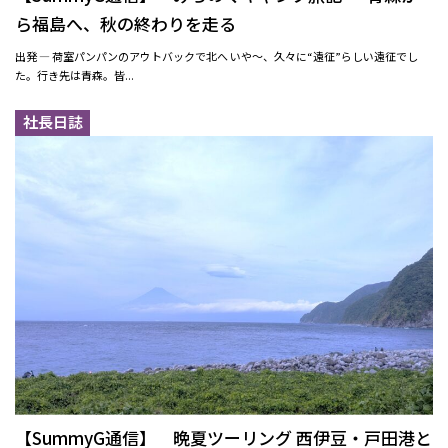
ら福島へ、秋の終わりを走る
出発 ― 荷室パンパンのアウトバックで北へ いや〜、久々に“遠征”らしい遠征でし
た。行き先は青森。皆...
社長日誌
【SummyG通信】 晩夏ツーリング 西伊豆・戸田港と