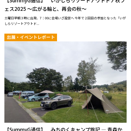
【SummyG通信】 いがしらリゾートアウトドア秋フ
ェス2025 〜広がる輪と、再会の秋〜
土曜日早朝３時に出発、7：00に会場いざ設営へ 今年で２回目の参加となった「いが
しらリゾートアウトド...
出展・イベントレポート
【SummyG通信】 みちのくキャンプ旅記 ― 青森か