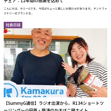
チェア：12年間の感謝を込めて
こんにちは、サミーGです。 今日はちょっと寂しいお知らせがあります。 テントファ
クトリーのブランド立...
社長日誌
【SummyG通信】ラジオ出演から、R134ショートツ
ーリング〜小田原・籠清のかまぼこ鍋ナイト