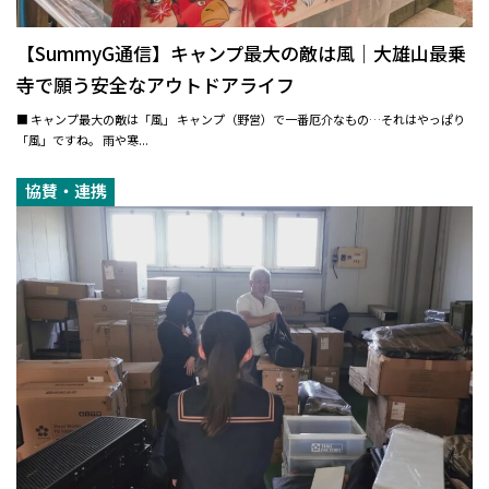
【SummyG通信】キャンプ最大の敵は風｜大雄山最乗
寺で願う安全なアウトドアライフ
■ キャンプ最大の敵は「風」 キャンプ（野営）で一番厄介なもの…それはやっぱり
「風」ですね。 雨や寒...
協賛・連携