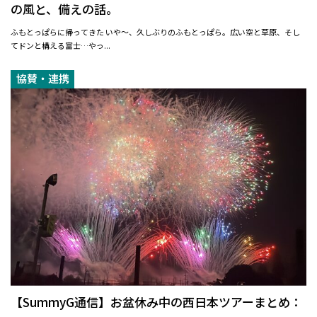
の風と、備えの話。
ふもとっぱらに帰ってきた いや〜、久しぶりのふもとっぱら。広い空と草原、そし
てドンと構える富士…やっ...
協賛・連携
【SummyG通信】お盆休み中の西日本ツアーまとめ：