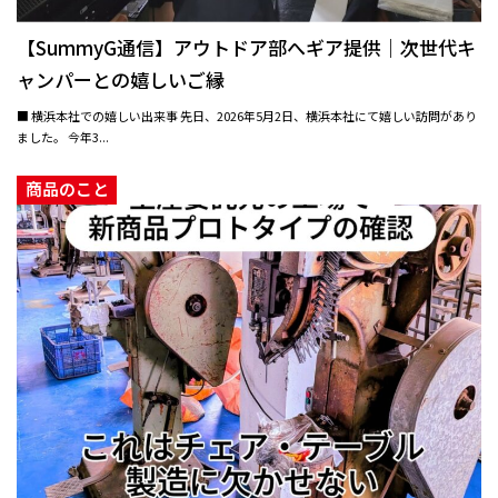
【SummyG通信】アウトドア部へギア提供｜次世代キ
ャンパーとの嬉しいご縁
■ 横浜本社での嬉しい出来事 先日、2026年5月2日、横浜本社にて嬉しい訪問があり
ました。 今年3...
商品のこと