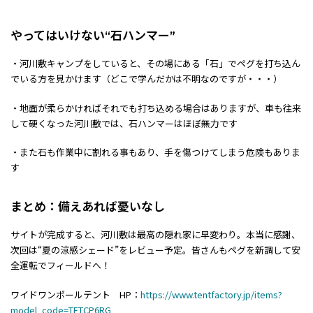
やってはいけない“石ハンマー”
・河川敷キャンプをしていると、その場にある「石」でペグを打ち込ん
でいる方を見かけます（どこで学んだかは不明なのですが・・・）
・地面が柔らかければそれでも打ち込める場合はありますが、車も往来
して硬くなった河川敷では、石ハンマーはほぼ無力です
・また石も作業中に割れる事もあり、手を傷つけてしまう危険もありま
す
まとめ：備えあれば憂いなし
サイトが完成すると、河川敷は最高の隠れ家に早変わり。本当に感謝、
次回は“夏の涼感シェード”をレビュー予定。皆さんもペグを新調して安
全運転でフィールドへ！
ワイドワンポールテント HP：
https://www.tentfactory.jp/items?
model_code=TFTCP6RG