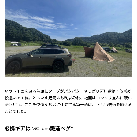
いや〜川面を渡る涼風にタープがパタパタ…やっぱり河川敷は開放感が
段違いですね。とはいえ足元は砂利まみれ、地面はコンクリ並みに硬い
所もザラ。ここを快適な基地に仕立てる第一歩は、正しい装備を揃える
ことでした。
必携ギアは“30 cm鍛造ペグ”