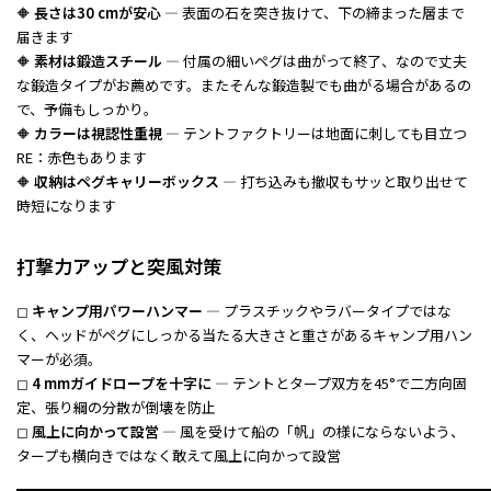
🔶
長さは30 cmが安心
— 表面の石を突き抜けて、下の締まった層まで
届きます
🔶
素材は鍛造スチール
— 付属の細いペグは曲がって終了、なので丈夫
な鍛造タイプがお薦めです。またそんな鍛造製でも曲がる場合があるの
で、予備もしっかり。
🔶
カラーは視認性重視
— テントファクトリーは地面に刺しても目立つ
RE：赤色もあります
🔶
収納はペグキャリーボックス
— 打ち込みも撤収もサッと取り出せて
時短になります
打撃力アップと突風対策
◻︎
キャンプ用パワーハンマー
— プラスチックやラバータイプではな
く、ヘッドがペグにしっかる当たる大きさと重さがあるキャンプ用ハン
マーが必須。
◻︎
4 mmガイドロープを十字に
— テントとタープ双方を45°で二方向固
定、張り綱の分散が倒壊を防止
◻︎
風上に向かって設営
— 風を受けて船の「帆」の様にならないよう、
タープも横向きではなく敢えて風上に向かって設営