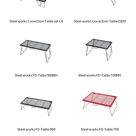
Steel works Conection Table set C4
Steel works Conection Table C830
Steel works FD-Table 900MH
Steel works FD-Table 700MH
Steel works FD-Table 900
Steel works FD-Table 700