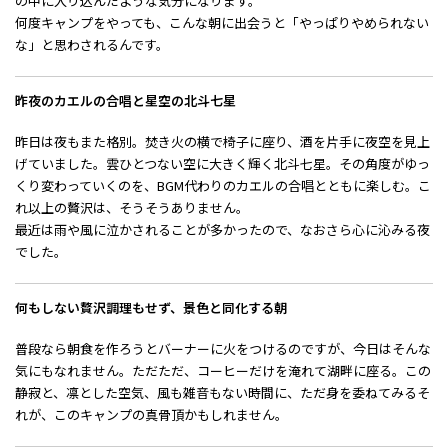
の中に入り込んだような気分になります。
何度キャンプをやっても、こんな朝に出会うと「やっぱりやめられない
な」と思わされるんです。
昨夜のカエルの合唱と星空の北斗七星
昨日は夜もまた格別。焚き火の横で椅子に座り、酒を片手に夜空を見上
げていました。雲ひとつない空に大きく輝く北斗七星。その角度がゆっ
くり変わっていくのを、BGM代わりのカエルの合唱とともに楽しむ。こ
れ以上の贅沢は、そうそうありません。
最近は雨や風に泣かされることが多かったので、なおさら心に沁みる夜
でした。
何もしない贅沢――調理もせず、景色と同化する朝
普段なら朝食を作ろうとバーナーに火をつけるのですが、今日はそんな
気にもなれません。ただただ、コーヒーだけを淹れて湖畔に座る。この
静寂と、凛とした空気、風も雑音もない時間に、ただ身を委ねてみる――そ
れが、このキャンプの真骨頂かもしれません。