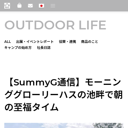
OUTDOOR LIFE
ALL
出展・イベントレポート
協賛・連携
商品のこと
キャンプの始め方
社長日誌
camping-basics
【SummyG通信】モーニン
ググローリー――ハスの池畔で朝
の至福タイム