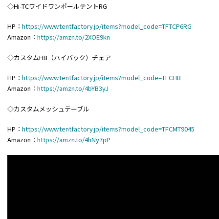
◇Hi-TCワイドワンポールテントRG
HP：
https://www.tentfactory.jp/items?model_code=TFTCP6RG
Amazon：
https://amzn.to/2XOE9kn
◇カスタムHB（ハイバック）チェア
HP：
https://www.tentfactory.jp/items?model_code=TFCHB
Amazon：
https://amzn.to/4bYB3yJ
◇カスタムメッシュテーブル
HP：
https://www.tentfactory.jp/items?model_code=TFCMT9045
Amazon：
https://amzn.to/4hNy7pP